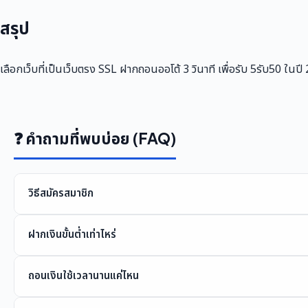
สรุป
เลือกเว็บที่เป็นเว็บตรง SSL ฝากถอนออโต้ 3 วินาที เพื่อรับ 5รับ50 ในปี 2
❓ คำถามที่พบบ่อย (FAQ)
วิธีสมัครสมาชิก
สมัครสมาชิกผ่านหน้าเว็บ 5รับ50 จากนั้นกรอกข้อมูลให้ครบ กดสมัครและตั้งค่
ฝากเงินขั้นต่ำเท่าไหร่
ฝากเงินขั้นต่ำเริ่มต้นที่ 50 บาท และรองรับระบบฝากถอนออโต้ ไม่ผ่านเอเย่
ถอนเงินใช้เวลานานแค่ไหน