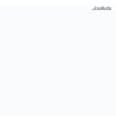
...อ่านเพิ่มเติม