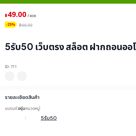
49.00
฿
/ ขวด
-25%
฿
66.00
5รับ50 เว็บตรง สล็อต ฝากถอนออโ
ID: 711
รายละเอียดสินค้า
แบรนด์:
องุ่น
หมวดหมู่:
5รับ50