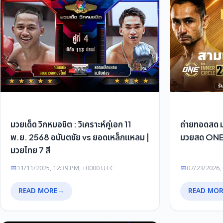
มวยเด็ด วิกหมอชิต : วิเคราะห์คู่เอก 11
ถ่ายทอดสด มว
พ.ย. 2568 อนันตชัย vs ยอดเหล็กแหลม |
มวยสด ONE
มวยไทย 7 สี
📅
11/11/2025, 12:39 PM, +0000 UTC
📅
07/23/2026,
READ MORE
→
READ MOR