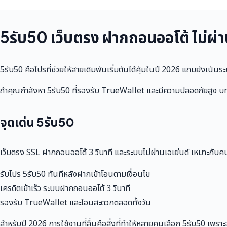
5รับ50 เว็บตรง ฝากถอนออโต้ ไม่ผ่า
5รับ50 คือโปรที่ช่วยให้สายเดิมพันเริ่มต้นได้คุ้มในปี 2026 แถมยังเน้
ถ้าคุณกำลังหา 5รับ50 ที่รองรับ TrueWallet และมีความปลอดภัยสูง บ
จุดเด่น 5รับ50
เว็บตรง SSL ฝากถอนออโต้ 3 วินาที และระบบไม่ผ่านเอเย่นต์ เหมาะกับคน
รับโปร 5รับ50 ทันทีหลังฝากเข้าโอนตามเงื่อนไข
เครดิตเข้าเร็ว ระบบฝากถอนออโต้ 3 วินาที
รองรับ TrueWallet และโอนสะดวกตลอดทั้งวัน
สำหรับปี 2026 การใช้งานที่ลื่นคือสิ่งที่ทำให้หลายคนเลือก 5รับ50 เพร