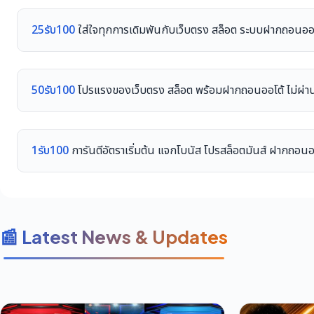
25รับ100
ใส่ใจทุกการเดิมพันกับเว็บตรง สล็อต ระบบฝากถอนออโต้ 
50รับ100
โปรแรงของเว็บตรง สล็อต พร้อมฝากถอนออโต้ ไม่ผ่านเ
1รับ100
การันตีอัตราเริ่มต้น แจกโบนัส โปรสล็อตมันส์ ฝากถอนออโ
📰 Latest News & Updates