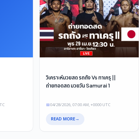
วิเคราะห์มวยสด รถถัง Vs ทาเครุ ||
ถ่ายทอดสด มวยวัน Samurai 1
UTC
📅
04/28/2026, 07:00 AM, +0000 UTC
READ MORE
→